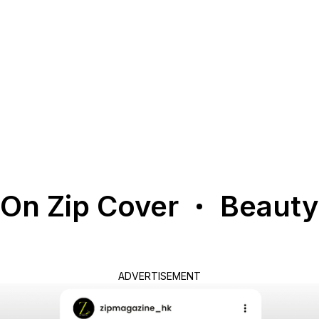
在當今瞬息萬變的流行文化中，時尚與美妝早已不再是單一的視
覺呈現，而是一種關於自我、自由且不斷演進的生活願景。Dolce
& Gabbana始終走在美學探索的前沿，近期正式宣佈邀請K-pop
頂尖女團TWICE成員Chaeyoung (彩瑛) 擔任品牌「Fresh Look」
系列的形象大使。這次合作不僅是品牌與亞太區影響力人物的深
度連結，更是音樂與美妝世界交織出的當代詮釋。
By
Ailey Wong
On Zip Cover
Beauty
ADVERTISEMENT