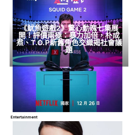
《魷魚遊戲2》驚心動魄七集展
開！評價兩極：暴力加倍，朴成
焄、T.O.P新舊角色交織揭社會議
題
Entertainment