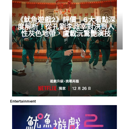
《魷魚遊戲2》評價｜6大看點深
度解析！從孔劉李政宰對決到人
性灰色地帶，盧載沅驚艷演技
Entertainment