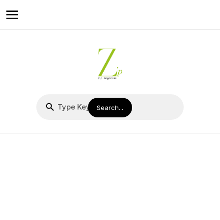
ZipMusic｜人生下半場
— 林奕匡
過往那個隨性而行的音樂才子，如今優先順位徹底重組，目光從自
身投向更遠的未來。這張專輯，便是在這充滿愛、責任與些許睡眠
不足的生活變奏中，醞釀而成。它不僅是音樂的下一站，更是一位