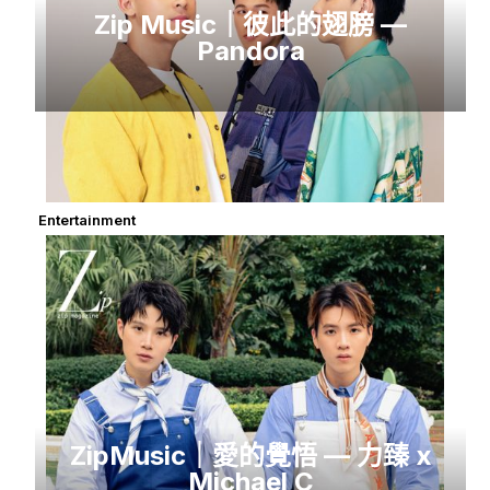
Zip Music｜彼此的翅膀 —
Pandora
Entertainment
ZipMusic｜愛的覺悟 — 力臻 x
Michael C