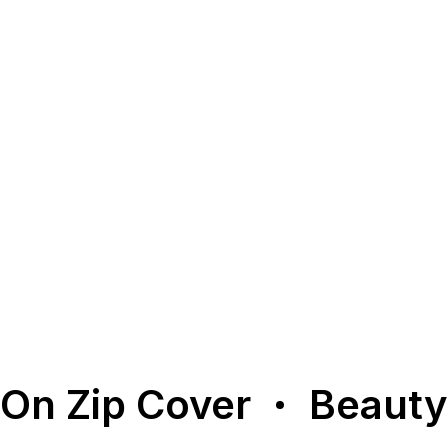
@carson.llh@selfmanagementhk & Lin Jie @ We
Management @linjief0810 @wemanagementhk
Wardrobe: Loro Piana @loropiana
《Zip》5月刊已正式岀版！趕緊去報攤入手一本吧！
Follow @zipmagazine_hk #zipmagazinehk
#loropiana
Back
May 12, 2026
to Home
On Zip Cover
Beauty