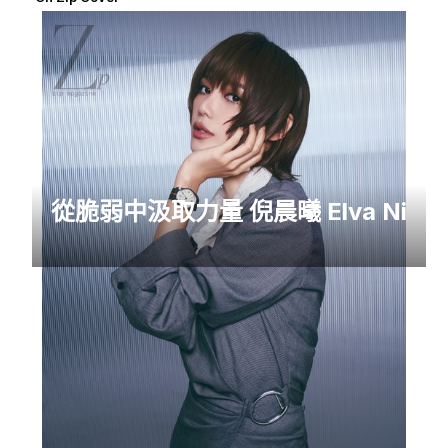
從脆弱中汲取力量 倪晨曦 Elva Ni