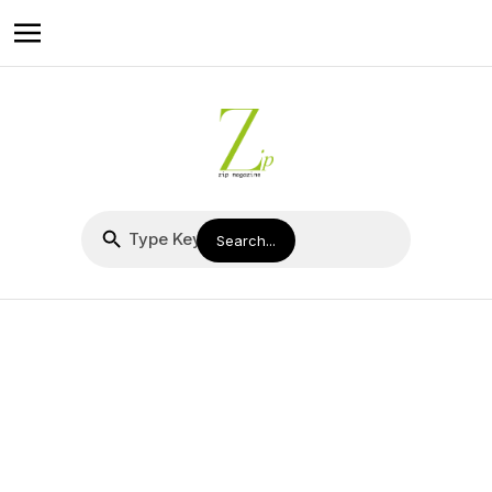
ENDLESS SUMMER
DREAM
當夏日微風輕拂，喚醒了我們對金黃餘暉映照在溫暖的沙灘上的夏
日浪漫遐想。因此，Loro Piana為今個夏日帶來了完美體現從容精
緻的2026年度假系列，邀請我們擁抱盛夏的悠然時光。每一處細節