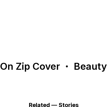
Make Up: Pinky Ku @pinkyku
Wardrobe & jewellery: Louis Vuitton @louisvuitton
《Zip》12月刊已正式岀版！想知更多關於王丹妮
@l_for_louise 的訪談，就趕緊去報攤入手一本吧！
Back
December 12, 2025
to Home
On Zip Cover
Beauty
Related — Stories