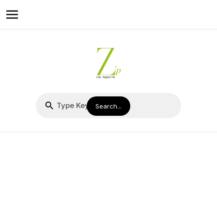
她將攀越那座高山 王丹妮
Louise Wong
人生道路上總有一座又一座的高山在等著我們，高山低谷皆是生命
的必然。若無高山，便無法感受登頂後的喜悅。若無低谷，也不會
懂得堅韌的力量。從模特兒到演員，王丹妮Louise Wong攀越了一